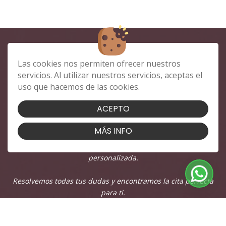
Las cookies nos permiten ofrecer nuestros
CONTACTA CON
servicios. Al utilizar nuestros servicios, aceptas el
uso que hacemos de las cookies.
NOSOTROS
ACEPTO
¿Buscas tu estilo ideal en Badajoz?
MÁS INFO
En nuestra peluquería te esperamos con atención
personalizada.
Resolvemos todas tus dudas y encontramos la cita perfecta
para ti.
¡Haz clic en el botón de contacto y hablemos!